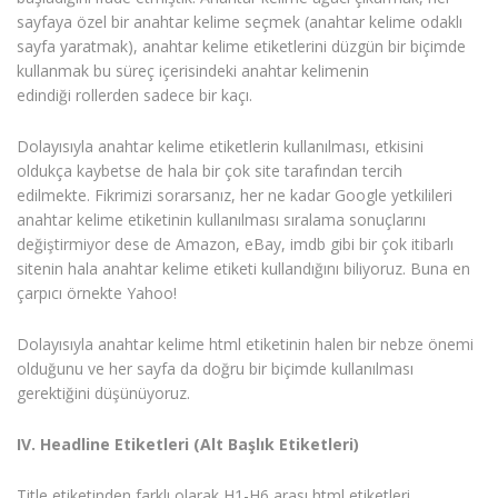
sayfaya özel bir anahtar kelime seçmek (anahtar kelime odaklı
sayfa yaratmak), anahtar kelime etiketlerini düzgün bir biçimde
kullanmak bu süreç içerisindeki anahtar kelimenin
edindiği rollerden sadece bir kaçı.
Dolayısıyla anahtar kelime etiketlerin kullanılması, etkisini
oldukça kaybetse de hala bir çok site tarafından tercih
edilmekte. Fikrimizi sorarsanız, her ne kadar Google yetkilileri
anahtar kelime etiketinin kullanılması sıralama sonuçlarını
değiştirmiyor dese de Amazon, eBay, imdb gibi bir çok itibarlı
sitenin hala anahtar kelime etiketi kullandığını biliyoruz. Buna en
çarpıcı örnekte Yahoo!
Dolayısıyla anahtar kelime html etiketinin halen bir nebze önemi
olduğunu ve her sayfa da doğru bir biçimde kullanılması
gerektiğini düşünüyoruz.
IV. Headline Etiketleri (Alt Başlık Etiketleri)
Title etiketinden farklı olarak H1-H6 arası html etiketleri,