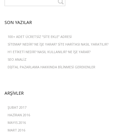
SON YAZILAR
100+ ADET ÜCRETSIZ “SITE EKLE” ADRESI
SITEMAP NEDIR? NE IŞE YARAR? SITE HARITASI NASIL YARATILIR?
H1 ETIKETI NEDIR? NASIL KULLANILIR? NE İŞE YARAR?
SEO ANALIZ
DIJITAL PAZARLAMA HAKKINDA BILINMESI GEREKENLER
ARŞIVLER
ŞUBAT 2017
HAZIRAN 2016
MAYIS 2016
MART 2016