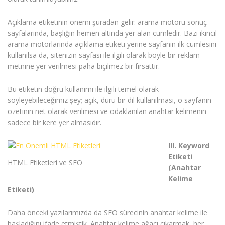
Açıklama etiketinin önemi şuradan gelir: arama motoru sonuç
sayfalarında, başlığın hemen altında yer alan cümledir. Bazı ikincil
arama motorlarında açıklama etiketi yerine sayfanın ilk cümlesini
kullanılsa da, sitenizin sayfası ile ilgili olarak böyle bir reklam
metnine yer verilmesi paha biçilmez bir fırsattır.
Bu etiketin doğru kullanımı ile ilgili temel olarak
söyleyebileceğimiz şey; açık, duru bir dil kullanılması, o sayfanın
özetinin net olarak verilmesi ve odaklanılan anahtar kelimenin
sadece bir kere yer almasıdır.
III. Keyword
Etiketi
HTML Etiketleri ve SEO
(Anahtar
Kelime
Etiketi)
Daha önceki yazılarımızda da SEO sürecinin anahtar kelime ile
başladığını ifade etmiştik. Anahtar kelime ağacı çıkarmak, her