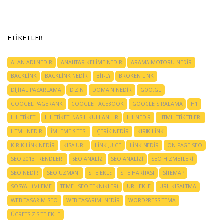
ETIKETLER
ALAN ADI NEDIR
ANAHTAR KELIME NEDIR
ARAMA MOTORU NEDIR
BACKLINK
BACKLINK NEDIR
BIT-LY
BROKEN LINK
DIJITAL PAZARLAMA
DIZIN
DOMAIN NEDIR
GOO.GL
GOOGEL PAGERANK
GOOGLE FACEBOOK
GOOGLE SIRALAMA
H1
H1 ETIKETI
H1 ETIKETI NASIL KULLANILIR
H1 NEDIR
HTML ETIKETLERI
HTML NEDIR
IMLEME SITESI
IÇERIK NEDIR
KIRIK LINK
KIRIK LINK NEDIR
KISA URL
LINK JUICE
LINK NEDIR
ON-PAGE SEO
SEO 2013 TRENDLERI
SEO ANALIZ
SEO ANALIZI
SEO HIZMETLERI
SEO NEDIR
SEO UZMANI
SITE EKLE
SITE HARITASI
SITEMAP
SOSYAL IMLEME
TEMEL SEO TEKNIKLERI
URL EKLE
URL KISALTMA
WEB TASARIM SEO
WEB TASARIMI NEDIR
WORDPRESS TEMA
ÜCRETSIZ SITE EKLE