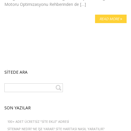
Motoru Optimizasyonu Rehberinden de […]
READ MORE
SITEDE ARA
SON YAZILAR
100+ ADET ÜCRETSIZ “SITE EKLE” ADRESI
SITEMAP NEDIR? NE IŞE YARAR? SITE HARITASI NASIL YARATILIR?