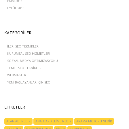
EKIM 2013
EYLÜL 2013
KATEGORILER
İLERI SEO TEKNIKLERI
KURUMSAL SEO HIZMETLERI
SOSYAL MEDYA OPTIMIZASYONU
TEMEL SEO TEKNIKLERI
WEBMASTER
YENI BAŞLAYANLAR IÇIN SEO
ETIKETLER
ALAN ADI NEDIR
ANAHTAR KELIME NEDIR
ARAMA MOTORU NEDIR