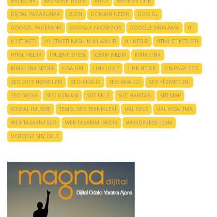
BACKLINK
BACKLINK NEDIR
BIT-LY
BROKEN LINK
DIJITAL PAZARLAMA
DIZIN
DOMAIN NEDIR
GOO.GL
GOOGEL PAGERANK
GOOGLE FACEBOOK
GOOGLE SIRALAMA
H1
H1 ETIKETI
H1 ETIKETI NASIL KULLANILIR
H1 NEDIR
HTML ETIKETLERI
HTML NEDIR
IMLEME SITESI
IÇERIK NEDIR
KIRIK LINK
KIRIK LINK NEDIR
KISA URL
LINK JUICE
LINK NEDIR
ON-PAGE SEO
SEO 2013 TRENDLERI
SEO ANALIZ
SEO ANALIZI
SEO HIZMETLERI
SEO NEDIR
SEO UZMANI
SITE EKLE
SITE HARITASI
SITEMAP
SOSYAL IMLEME
TEMEL SEO TEKNIKLERI
URL EKLE
URL KISALTMA
WEB TASARIM SEO
WEB TASARIMI NEDIR
WORDPRESS TEMA
ÜCRETSIZ SITE EKLE