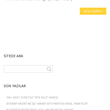
READ MORE
SITEDE ARA
SON YAZILAR
100+ ADET ÜCRETSIZ “SITE EKLE” ADRESI
SITEMAP NEDIR? NE IŞE YARAR? SITE HARITASI NASIL YARATILIR?
H1 ETIKETI NEDIR? NASIL KULLANILIR? NE İŞE YARAR?