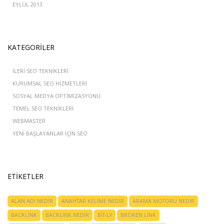
EYLÜL 2013
KATEGORILER
İLERI SEO TEKNIKLERI
KURUMSAL SEO HIZMETLERI
SOSYAL MEDYA OPTIMIZASYONU
TEMEL SEO TEKNIKLERI
WEBMASTER
YENI BAŞLAYANLAR IÇIN SEO
ETIKETLER
ALAN ADI NEDIR
ANAHTAR KELIME NEDIR
ARAMA MOTORU NEDIR
BACKLINK
BACKLINK NEDIR
BIT-LY
BROKEN LINK