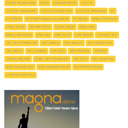
DIJITAL PAZARLAMA
DIZIN
DOMAIN NEDIR
GOO.GL
GOOGEL PAGERANK
GOOGLE FACEBOOK
GOOGLE SIRALAMA
H1
H1 ETIKETI
H1 ETIKETI NASIL KULLANILIR
H1 NEDIR
HTML ETIKETLERI
HTML NEDIR
IMLEME SITESI
IÇERIK NEDIR
KIRIK LINK
KIRIK LINK NEDIR
KISA URL
LINK JUICE
LINK NEDIR
ON-PAGE SEO
SEO 2013 TRENDLERI
SEO ANALIZ
SEO ANALIZI
SEO HIZMETLERI
SEO NEDIR
SEO UZMANI
SITE EKLE
SITE HARITASI
SITEMAP
SOSYAL IMLEME
TEMEL SEO TEKNIKLERI
URL EKLE
URL KISALTMA
WEB TASARIM SEO
WEB TASARIMI NEDIR
WORDPRESS TEMA
ÜCRETSIZ SITE EKLE