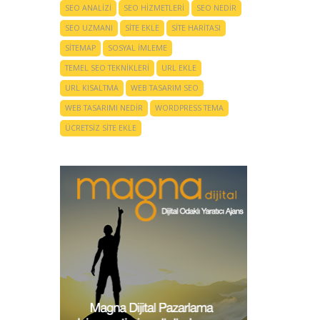
SEO ANALIZI
SEO HIZMETLERI
SEO NEDIR
SEO UZMANI
SITE EKLE
SITE HARITASI
SITEMAP
SOSYAL IMLEME
TEMEL SEO TEKNIKLERI
URL EKLE
URL KISALTMA
WEB TASARIM SEO
WEB TASARIMI NEDIR
WORDPRESS TEMA
ÜCRETSIZ SITE EKLE