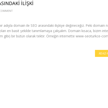
INDAKI İLIŞKI
 COMMENT
bir adıyla domain ile SEO arasındaki ilişkiye değineceğiz. Peki domain n
n en basit şekilde tanımlamaya çalışalım. Domain kısaca, bizim inte
com gibi) bir bütün olarak tektir. Örneğin internette www-seoturkce-co
READ 