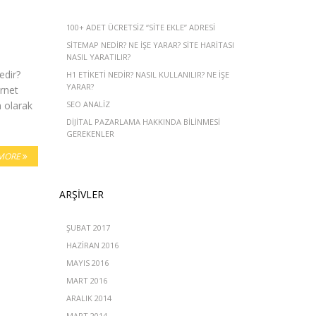
100+ ADET ÜCRETSIZ “SITE EKLE” ADRESI
SITEMAP NEDIR? NE IŞE YARAR? SITE HARITASI
NASIL YARATILIR?
edir?
H1 ETIKETI NEDIR? NASIL KULLANILIR? NE İŞE
YARAR?
rnet
m olarak
SEO ANALIZ
DIJITAL PAZARLAMA HAKKINDA BILINMESI
GEREKENLER
MORE
ARŞIVLER
ŞUBAT 2017
HAZIRAN 2016
MAYIS 2016
MART 2016
ARALIK 2014
MART 2014