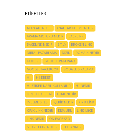
ETIKETLER
ALAN ADI NEDIR
ANAHTAR KELIME NEDIR
ARAMA MOTORU NEDIR
BACKLINK
BACKLINK NEDIR
BIT-LY
BROKEN LINK
DIJITAL PAZARLAMA
DIZIN
DOMAIN NEDIR
GOO.GL
GOOGEL PAGERANK
GOOGLE FACEBOOK
GOOGLE SIRALAMA
H1
H1 ETIKETI
H1 ETIKETI NASIL KULLANILIR
H1 NEDIR
HTML ETIKETLERI
HTML NEDIR
IMLEME SITESI
IÇERIK NEDIR
KIRIK LINK
KIRIK LINK NEDIR
KISA URL
LINK JUICE
LINK NEDIR
ON-PAGE SEO
SEO 2013 TRENDLERI
SEO ANALIZ