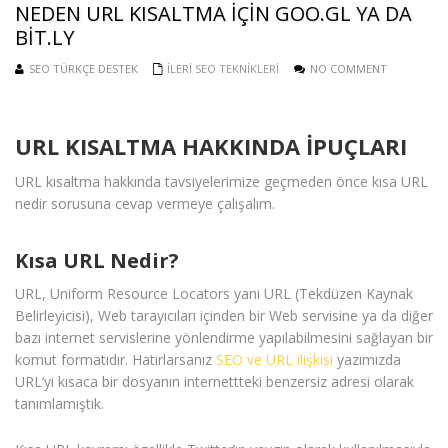
NEDEN URL KISALTMA IÇIN GOO.GL YA DA
BIT.LY
SEO TÜRKÇE DESTEK
İLERI SEO TEKNIKLERI
NO COMMENT
URL KISALTMA HAKKINDA İPUÇLARI
URL kısaltma hakkında tavsiyelerimize geçmeden önce kısa URL
nedir sorusuna cevap vermeye çalışalım.
Kısa URL Nedir?
URL, Uniform Resource Locators yani URL (Tekdüzen Kaynak
Belirleyicisi), Web tarayıcıları içinden bir Web servisine ya da diğer
bazı internet servislerine yönlendirme yapılabilmesini sağlayan bir
komut formatıdır. Hatırlarsanız
SEO ve URL ilişkisi
yazımızda
URL’yi kısaca bir dosyanın internettteki benzersiz adresi olarak
tanımlamıştık.