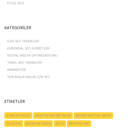
EYLÜL 2013
KATEGORILER
İLERI SEO TEKNIKLERI
KURUMSAL SEO HIZMETLERI
SOSYAL MEDYA OPTIMIZASYONU
TEMEL SEO TEKNIKLERI
WEBMASTER
YENI BAŞLAYANLAR IÇIN SEO
ETIKETLER
ALAN ADI NEDIR
ANAHTAR KELIME NEDIR
ARAMA MOTORU NEDIR
BACKLINK
BACKLINK NEDIR
BIT-LY
BROKEN LINK