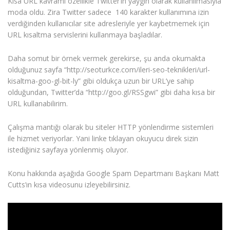
Kısa URL kavramı özellikle Twitter’ın yaygın olarak kullanılmasıyla
moda oldu. Zira Twitter sadece 140 karakter kullanımına izin
verdiğinden kullanıcılar site adresleriyle yer kaybetmemek için
URL kısaltma servislerini kullanmaya başladılar.
Daha somut bir örnek vermek gerekirse, şu anda okumakta
olduğunuz sayfa “http://seoturkce.com/ileri-seo-teknikleri/url-
kisaltma-goo-gl-bit-ly” gibi oldukça uzun bir URL’ye sahip
olduğundan, Twitter’da “http://goo.gl/RSSgwi” gibi daha kısa bir
URL kullanabilirim.
Çalışma mantığı olarak bu siteler HTTP yönlendirme sistemleri
ile hizmet veriyorlar. Yani linke tıklayan okuyucu direk sizin
istediğiniz sayfaya yönlenmiş oluyor.
Konu hakkında aşağıda Google Spam Departmanı Başkanı Matt
Cutts’ın kısa videosunu izleyebilirsiniz.