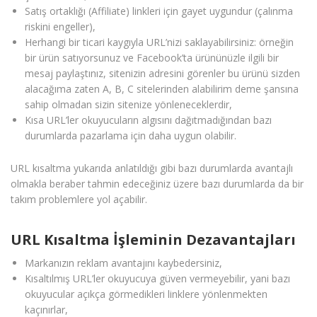
Satış ortaklığı (Affiliate) linkleri için gayet uygundur (çalınma
riskini engeller),
Herhangi bir ticari kaygıyla URL’nizi saklayabilirsiniz: örneğin
bir ürün satıyorsunuz ve Facebook’ta ürününüzle ilgili bir
mesaj paylaştınız, sitenizin adresini görenler bu ürünü sizden
alacağıma zaten A, B, C sitelerinden alabilirim deme şansına
sahip olmadan sizin sitenize yönleneceklerdir,
Kısa URL’ler okuyucuların algısını dağıtmadığından bazı
durumlarda pazarlama için daha uygun olabilir.
URL kısaltma yukarıda anlatıldığı gibi bazı durumlarda avantajlı
olmakla beraber tahmin edeceğiniz üzere bazı durumlarda da bir
takım problemlere yol açabilir.
URL Kısaltma İşleminin Dezavantajları
Markanızın reklam avantajını kaybedersiniz,
Kısaltılmış URL’ler okuyucuya güven vermeyebilir, yani bazı
okuyucular açıkça görmedikleri linklere yönlenmekten
kaçınırlar,