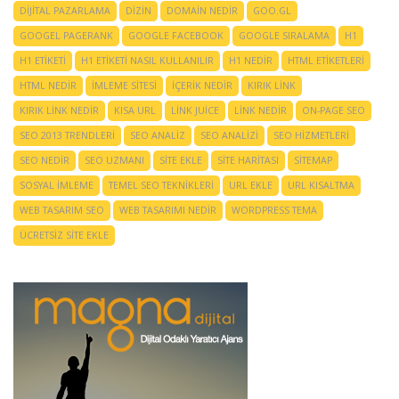
DIJITAL PAZARLAMA
DIZIN
DOMAIN NEDIR
GOO.GL
GOOGEL PAGERANK
GOOGLE FACEBOOK
GOOGLE SIRALAMA
H1
H1 ETIKETI
H1 ETIKETI NASIL KULLANILIR
H1 NEDIR
HTML ETIKETLERI
HTML NEDIR
IMLEME SITESI
IÇERIK NEDIR
KIRIK LINK
KIRIK LINK NEDIR
KISA URL
LINK JUICE
LINK NEDIR
ON-PAGE SEO
SEO 2013 TRENDLERI
SEO ANALIZ
SEO ANALIZI
SEO HIZMETLERI
SEO NEDIR
SEO UZMANI
SITE EKLE
SITE HARITASI
SITEMAP
SOSYAL IMLEME
TEMEL SEO TEKNIKLERI
URL EKLE
URL KISALTMA
WEB TASARIM SEO
WEB TASARIMI NEDIR
WORDPRESS TEMA
ÜCRETSIZ SITE EKLE