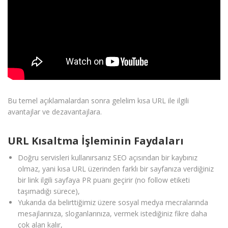
Bu temel açıklamalardan sonra gelelim kısa URL ile ilgili
avantajlar ve dezavantajlara.
URL Kısaltma İşleminin Faydaları
Doğru servisleri kullanırsanız SEO açısından bir kaybınız
olmaz, yani kısa URL üzerinden farklı bir sayfanıza verdiğiniz
bir link ilgili sayfaya PR puanı geçirir (no follow etiketi
taşımadığı sürece),
Yukarıda da belirttiğimiz üzere sosyal medya mecralarında
mesajlarınıza, sloganlarınıza, vermek istediğiniz fikre daha
çok alan kalır,