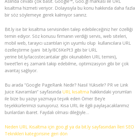
Aslında cevabı çok basit. Google™, Goo.gl markası ile URL
kısaltma hizmeti veriyor. Dolayısıyla bu konu hakkında daha fazla
bir söz söylemeye gerek kalmıyor sanırız.
Bit.ly ise bir kısaltma servisinden talep edebileceğiniz her özelliği
temin ediyor. Söz konusu firmanın verdiği servis, web siteleri,
mobil web, tarayıcı uzantıları için uyumlu olup kullanıcılara URL
özelleştirme (yani bit.ly/8C6KePt3 gibi bir URL
yerine bit.ly/lacostecantalar gibi okunabilen URL temini),
tweet’leri eş zamanlı takip edebilme, optimizasyon gibi bir çok
avantaj sağlıyor.
Bu arada “Google PageRank Nedir? Nasıl Yükselir? PR ve Link
Juice Kavramları” sayfasında
URL kısaltma
hakkındaki yorumları
ile bize bu yazıyı yazmaya teşvik eden Ömer Bey’e
teşekkürlerimizi sunuyoruz. Kısa URL ile ilgili paylaşacaklarımız
bunlardan ibaret. Faydalı olması dileğiyle…
Neden URL Kısaltma için goo.gl ya da bit.ly sayfasından İleri SEO
Teknikleri kategorisine geri dön