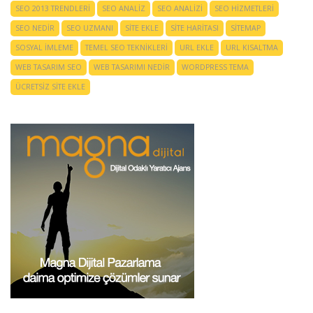
SEO 2013 TRENDLERI
SEO ANALIZ
SEO ANALIZI
SEO HIZMETLERI
SEO NEDIR
SEO UZMANI
SITE EKLE
SITE HARITASI
SITEMAP
SOSYAL IMLEME
TEMEL SEO TEKNIKLERI
URL EKLE
URL KISALTMA
WEB TASARIM SEO
WEB TASARIMI NEDIR
WORDPRESS TEMA
ÜCRETSIZ SITE EKLE