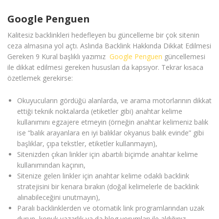
Google Penguen
Kalitesiz backlinkleri hedefleyen bu güncelleme bir çok sitenin
ceza almasına yol açtı. Aslında Backlink Hakkında Dikkat Edilmesi
Gereken 9 Kural başlıklı yazımız
Google Penguen
güncellemesi
ile dikkat edilmesi gereken hususları da kapsıyor. Tekrar kısaca
özetlemek gerekirse:
Okuyucuların gördüğü alanlarda, ve arama motorlarının dikkat
ettiği teknik noktalarda (etiketler gibi) anahtar kelime
kullanımını egzajere etmeyin (örneğin anahtar kelimeniz balık
ise “balık arayanlara en iyi balıklar okyanus balık evinde” gibi
başlıklar, çıpa tekstler, etiketler kullanmayın),
Sitenizden çıkan linkler için abartılı biçimde anahtar kelime
kullanımından kaçının,
Sitenize gelen linkler için anahtar kelime odaklı backlink
stratejisini bir kenara bırakın (doğal kelimelerle de backlink
alınabileceğini unutmayın),
Paralı backlinklerden ve otomatik link programlarından uzak
durun, konuk yazarlık ya da blog yorumları ile aldığınız