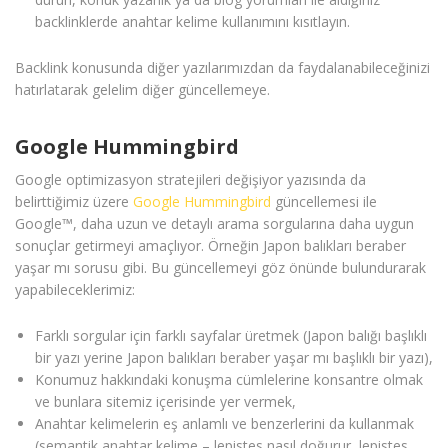
backlinklerde anahtar kelime kullanımını kısıtlayın.
Backlink konusunda diğer yazılarımızdan da faydalanabileceğinizi
hatırlatarak gelelim diğer güncellemeye.
Google Hummingbird
Google optimizasyon stratejileri değişiyor yazısında da
belirttiğimiz üzere
Google Hummingbird
güncellemesi ile
Google™, daha uzun ve detaylı arama sorgularına daha uygun
sonuçlar getirmeyi amaçlıyor. Örneğin Japon balıkları beraber
yaşar mı sorusu gibi. Bu güncellemeyi göz önünde bulundurarak
yapabileceklerimiz:
Farklı sorgular için farklı sayfalar üretmek (Japon balığı başlıklı
bir yazı yerine Japon balıkları beraber yaşar mı başlıklı bir yazı),
Konumuz hakkındaki konuşma cümlelerine konsantre olmak
ve bunlara sitemiz içerisinde yer vermek,
Anahtar kelimelerin eş anlamlı ve benzerlerini da kullanmak
(semantik anahtar kelime – lepistes nasıl doğurur, lepistes