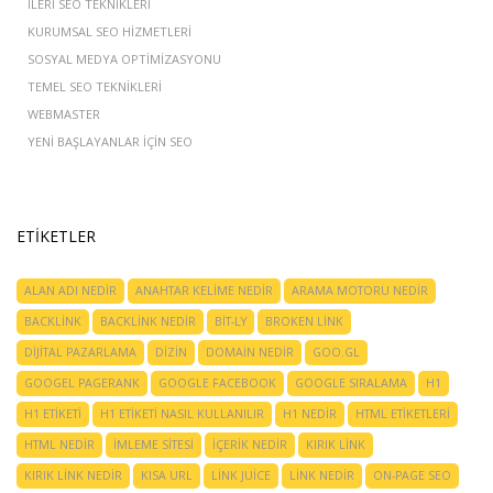
İLERI SEO TEKNIKLERI
KURUMSAL SEO HIZMETLERI
SOSYAL MEDYA OPTIMIZASYONU
TEMEL SEO TEKNIKLERI
WEBMASTER
YENI BAŞLAYANLAR IÇIN SEO
ETIKETLER
ALAN ADI NEDIR
ANAHTAR KELIME NEDIR
ARAMA MOTORU NEDIR
BACKLINK
BACKLINK NEDIR
BIT-LY
BROKEN LINK
DIJITAL PAZARLAMA
DIZIN
DOMAIN NEDIR
GOO.GL
GOOGEL PAGERANK
GOOGLE FACEBOOK
GOOGLE SIRALAMA
H1
H1 ETIKETI
H1 ETIKETI NASIL KULLANILIR
H1 NEDIR
HTML ETIKETLERI
HTML NEDIR
IMLEME SITESI
IÇERIK NEDIR
KIRIK LINK
KIRIK LINK NEDIR
KISA URL
LINK JUICE
LINK NEDIR
ON-PAGE SEO