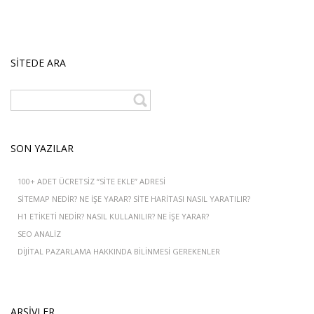
SITEDE ARA
SON YAZILAR
100+ ADET ÜCRETSIZ “SITE EKLE” ADRESI
SITEMAP NEDIR? NE IŞE YARAR? SITE HARITASI NASIL YARATILIR?
H1 ETIKETI NEDIR? NASIL KULLANILIR? NE İŞE YARAR?
SEO ANALIZ
DIJITAL PAZARLAMA HAKKINDA BILINMESI GEREKENLER
ARŞIVLER