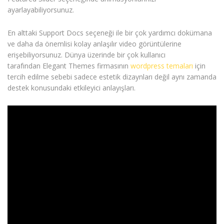
ayarlayabiliyorsunuz.
En alttaki Support Docs seçeneği ile bir çok yardımcı dokümana
ve daha da önemlisi kolay anlaşılır video görüntülerine
erişebiliyorsunuz. Dünya üzerinde bir çok kullanıcı
tarafından Elegant Themes firmasının
wordpress temaları
için
tercih edilme sebebi sadece estetik dizaynları değil aynı zamanda
destek konusundaki etkileyici anlayışları.