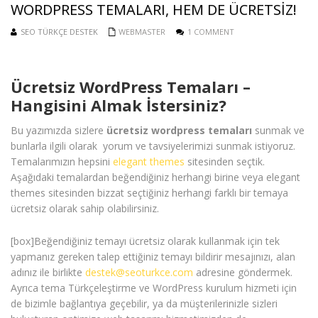
WORDPRESS TEMALARI, HEM DE ÜCRETSIZ!
SEO TÜRKÇE DESTEK
WEBMASTER
1 COMMENT
Ücretsiz WordPress Temaları –
Hangisini Almak İstersiniz?
Bu yazımızda sizlere
ücretsiz wordpress temaları
sunmak ve
bunlarla ilgili olarak yorum ve tavsiyelerimizi sunmak istiyoruz.
Temalarımızın hepsini
elegant themes
sitesinden seçtik.
Aşağıdaki temalardan beğendiğiniz herhangi birine veya elegant
themes sitesinden bizzat seçtiğiniz herhangi farklı bir temaya
ücretsiz olarak sahip olabilirsiniz.
[box]Beğendiğiniz temayı ücretsiz olarak kullanmak için tek
yapmanız gereken talep ettiğiniz temayı bildirir mesajınızı, alan
adınız ile birlikte
destek@seoturkce.com
adresine göndermek.
Ayrıca tema Türkçeleştirme ve WordPress kurulum hizmeti için
de bizimle bağlantıya geçebilir, ya da müşterilerinizle sizleri