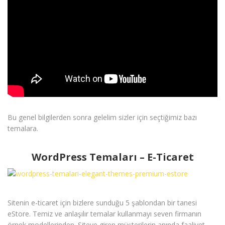
Bu genel bilgilerden sonra gelelim sizler için seçtiğimiz bazı
temalara.
WordPress Temaları – E-Ticaret
Sitenin e-ticaret için bizlere sunduğu 5 şablondan bir tanesi
eStore. Temiz ve anlaşılır temalar kullanmayı seven firmanın
örnek modellerinden. Siteye giren müşterilerin anında faaliyet