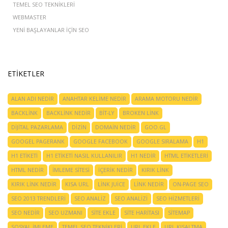
TEMEL SEO TEKNIKLERI
WEBMASTER
YENI BAŞLAYANLAR IÇIN SEO
ETIKETLER
ALAN ADI NEDIR
ANAHTAR KELIME NEDIR
ARAMA MOTORU NEDIR
BACKLINK
BACKLINK NEDIR
BIT-LY
BROKEN LINK
DIJITAL PAZARLAMA
DIZIN
DOMAIN NEDIR
GOO.GL
GOOGEL PAGERANK
GOOGLE FACEBOOK
GOOGLE SIRALAMA
H1
H1 ETIKETI
H1 ETIKETI NASIL KULLANILIR
H1 NEDIR
HTML ETIKETLERI
HTML NEDIR
IMLEME SITESI
IÇERIK NEDIR
KIRIK LINK
KIRIK LINK NEDIR
KISA URL
LINK JUICE
LINK NEDIR
ON-PAGE SEO
SEO 2013 TRENDLERI
SEO ANALIZ
SEO ANALIZI
SEO HIZMETLERI
SEO NEDIR
SEO UZMANI
SITE EKLE
SITE HARITASI
SITEMAP
SOSYAL IMLEME
TEMEL SEO TEKNIKLERI
URL EKLE
URL KISALTMA