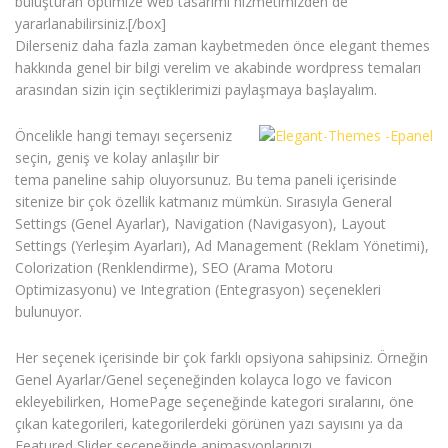
buluşturan optimize web tasarımı hizmetimizden de
yararlanabilirsiniz.[/box]
Dilerseniz daha fazla zaman kaybetmeden önce elegant themes
hakkında genel bir bilgi verelim ve akabinde wordpress temaları
arasından sizin için seçtiklerimizi paylaşmaya başlayalım.
Öncelikle hangi temayı seçerseniz
seçin, geniş ve kolay anlaşılır bir
tema paneline sahip oluyorsunuz. Bu tema paneli içerisinde
sitenize bir çok özellik katmanız mümkün. Sırasıyla General
Settings (Genel Ayarlar), Navigation (Navigasyon), Layout
Settings (Yerleşim Ayarları), Ad Management (Reklam Yönetimi),
Colorization (Renklendirme), SEO (Arama Motoru
Optimizasyonu) ve Integration (Entegrasyon) seçenekleri
bulunuyor.
Her seçenek içerisinde bir çok farklı opsiyona sahipsiniz. Örneğin
Genel Ayarlar/Genel seçeneğinden kolayca logo ve favicon
ekleyebilirken, HomePage seçeneğinde kategori sıralarını, öne
çıkan kategorileri, kategorilerdeki görünen yazı sayısını ya da
Featured Slider seçeneğinde animasyonlarınızı