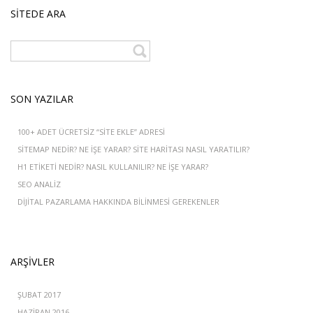
SITEDE ARA
SON YAZILAR
100+ ADET ÜCRETSIZ “SITE EKLE” ADRESI
SITEMAP NEDIR? NE IŞE YARAR? SITE HARITASI NASIL YARATILIR?
H1 ETIKETI NEDIR? NASIL KULLANILIR? NE İŞE YARAR?
SEO ANALIZ
DIJITAL PAZARLAMA HAKKINDA BILINMESI GEREKENLER
ARŞIVLER
ŞUBAT 2017
HAZIRAN 2016