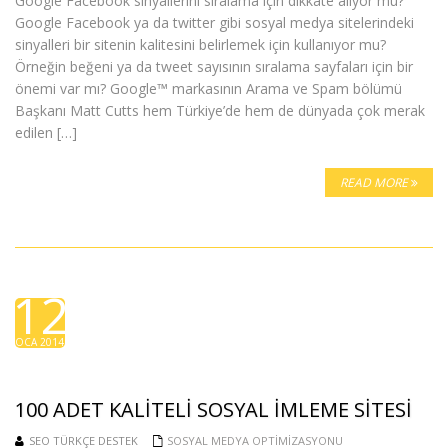
Google Facebook sinyallerini sıralama için dikkate alıyor mu?
Google Facebook ya da twitter gibi sosyal medya sitelerindeki
sinyalleri bir sitenin kalitesini belirlemek için kullanıyor mu?
Örneğin beğeni ya da tweet sayısının sıralama sayfaları için bir
önemi var mı? Google™ markasının Arama ve Spam bölümü
Başkanı Matt Cutts hem Türkiye’de hem de dünyada çok merak
edilen […]
READ MORE
12
OCA 2014
100 ADET KALITELI SOSYAL IMLEME SITESI
SEO TÜRKÇE DESTEK
SOSYAL MEDYA OPTIMIZASYONU