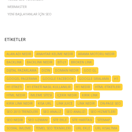
WEBMASTER
YENI BAŞLAYANLAR IÇIN SEO
ETIKETLER
ALAN ADI NEDIR
ANAHTAR KELIME NEDIR
ARAMA MOTORU NEDIR
BACKLINK
BACKLINK NEDIR
BIT-LY
BROKEN LINK
DIJITAL PAZARLAMA
DIZIN
DOMAIN NEDIR
GOO.GL
GOOGEL PAGERANK
GOOGLE FACEBOOK
GOOGLE SIRALAMA
H1
H1 ETIKETI
H1 ETIKETI NASIL KULLANILIR
H1 NEDIR
HTML ETIKETLERI
HTML NEDIR
IMLEME SITESI
IÇERIK NEDIR
KIRIK LINK
KIRIK LINK NEDIR
KISA URL
LINK JUICE
LINK NEDIR
ON-PAGE SEO
SEO 2013 TRENDLERI
SEO ANALIZ
SEO ANALIZI
SEO HIZMETLERI
SEO NEDIR
SEO UZMANI
SITE EKLE
SITE HARITASI
SITEMAP
SOSYAL IMLEME
TEMEL SEO TEKNIKLERI
URL EKLE
URL KISALTMA