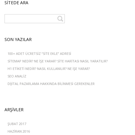
SITEDE ARA
SON YAZILAR
100+ ADET ÜCRETSIZ “SITE EKLE” ADRESI
SITEMAP NEDIR? NE IŞE YARAR? SITE HARITASI NASIL YARATILIR?
H1 ETIKETI NEDIR? NASIL KULLANILIR? NE İŞE YARAR?
SEO ANALIZ
DIJITAL PAZARLAMA HAKKINDA BILINMESI GEREKENLER
ARŞIVLER
ŞUBAT 2017
HAZIRAN 2016